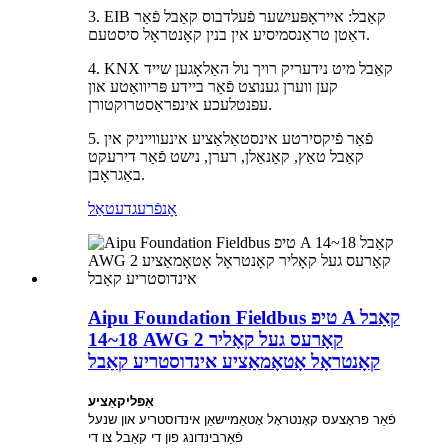
3. EIB קאַבל: אייראָפּעיִשער פֿעלדבוס קאַבל פֿאַר
דאַטן טראַנסמיסיע אין בנין קאָנטראָל סיסטעם.
4. KNX קאַבל מיט נידעריק רויך נול האַלאָגען שייד
קען ווערן גענוצט פֿאַר ביידע פּריוואַטע און
עפנטלעכע אינפראַסטרוקטורן.
5. פֿאַר פֿיקסירטע אינסטאַלאַציע אינעווייניק אין
קאַבל טאַץ, קאַנאַלן, רערן, נישט פֿאַר דירעקט
באַגראָבן.
אָנפֿרעג
דעטאַל
Aipu Foundation Fieldbus טיפ A קאַבל
18~14 AWG 2 קאָרעס געל קאָליר
קאָנטראָל אָטאָמאַציע אינדוסטריע קאַבל
אַפּליקאַציע
פֿאַר פּראָצעס קאָנטראָל אָטאַמיישאַן אינדוסטריע און שנעל
פֿאַרבינדונג פון די קאַבל צו די