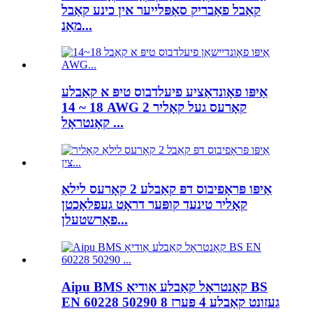
קאַבל פאַבריק סאַפּלייער אין כינע קאַבל
מאַנ...
אַיפּו פאָונדאַציע פיעלדבוס טיפּ א קאַבלע
18 ~ 14 AWG 2 קאָרעס געל קאָליר
קאָנטראָל ...
אַיפּו פּראָפיבוס דפּ קאַבלע 2 קאָרעס לילאַ
קאָליר טינעד קופּער דראָט געפלאָכטן
פאַרשטעלן...
Aipu BMS קאָנטראָל קאַבלע אַודיאָ BS
EN 60228 50290 געזונט קאַבלע 4 פּערז 8