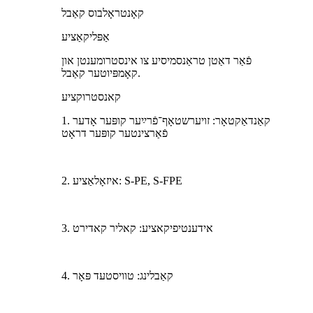
קאָנטראָלבוס קאַבל
אַפּליקאַציע
פֿאַר דאַטן טראַנסמיסיע צו אינסטרומענטן און
קאָמפּיוטער קאַבל.
קאנסטרוקציע
1. קאַנדאַקטאָר: זויערשטאָף־פֿרײַער קופּער אָדער
פֿאַרצינטער קופּער דראָט
2. איזאָלאַציע: S-PE, S-FPE
3. אידענטיפיקאציע: קאליר קאדירט
4. קאַבלינג: טוויסטעד פּאָר