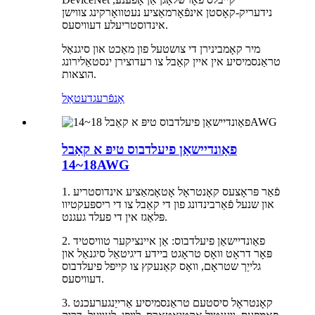
נידעריק-קאָסטן אינפֿאָרמאַציע נעטוואָרקינג צווישן
אינדוסטריעלע דעוויסעס.
מיר קאָמבינירן די צושטעל פון מאַכט און סיגנאַל
טראַנסמיסיע אין איין קאַבל צו רעדוצירן ינסטאַלירונג
הוצאות.
אָנפֿרעג
דעטאַל
פאַונדיישאַן פיעלדבוס טיפּ א קאַבל
18~14AWG
1. פֿאַר פּראָצעס קאָנטראָל אָטאָמאַציע אינדוסטריע
און שנעל פֿאַרבינדונג פון די קאַבל צו די ריספּעקטיוו
פּלאַגז אין די פעלד געגנט.
2. פאַונדיישאַן פיעלדבוס: אַן איינציקער טוויסטיד
פּאָר דראָט וואָס טראָגט ביידע דיגיטאַל סיגנאַל און
גלייַך שטראָם, וואָס קאַנעקץ צו קייפל פיעלדבוס
דעוויסעס.
3. קאָנטראָל סיסטעם טראַנסמיסיע אַרייַנגערעכנט