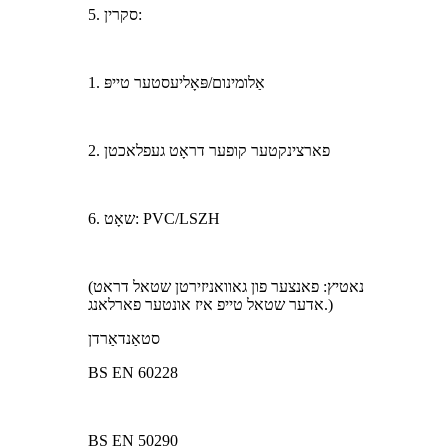
5. סקרין:
1. אַלומינום/פּאָליעסטער טייפּ
2. פארצינקטער קופער דראָט געפלאכטן
6. שאָט: PVC/LSZH
(נאטיץ: פאנצער פון גאוואניזירטן שטאל דראט
אדער שטאל טייפ איז אונטער פארלאנג.)
סטאַנדאַרדן
BS EN 60228
BS EN 50290