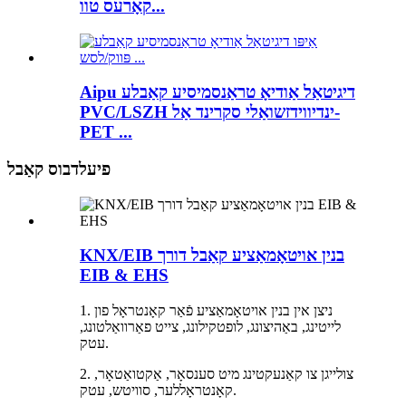
קאָרעס טוו...
Aipu דיגיטאַל אַודיאָ טראַנסמיסיע קאַבלע
PVC/LSZH ינדיווידזשואַלי סקרינד אַל-
PET ...
פיעלדבוס קאַבל
KNX/EIB בנין אויטאָמאַציע קאַבל דורך
EIB & EHS
1. ניצן אין בנין אויטאָמאַציע פֿאַר קאָנטראָל פון
לייטינג, באַהיצונג, לופטקילונג, צייט פאַרוואַלטונג,
עטק.
2. צולייגן צו קאַנעקטינג מיט סענסאָר, אַקטואַטאָר,
קאָנטראָללער, סוויטש, עטק.