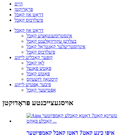
היים
פּראָדוקטן
דראָט און קאַבל
פיעלדבוס קאַבל
דראָט און קאַבל
אינסטרומענטאַציע קאַבל
בעלדען עקוויוואַלענט קאַבל
אינדוסטריעלער קאָנטראָל קאַבל
פיעלדבוס קאַבל
קופּער קאַבלינג לייזונג
לאַן קאַבל
פּאַטש פּאַנעל
פּאַטש קאַבל
קיסטאָון דזשעקס
פיבער אָפּטיש לייזונג
אָפּטישער קאַבל
אויסגעצייכנטע פּראָדוקטן
אַיפּו כינע קאַט7 דאַטן קאַבל קאָמפּיוטער