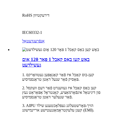
RoHS דירעקטיוון
IEC60332-1
אָנפֿרעג
דעטאַל
באָש קען באַס קאַבל 1 פּאָר 120 אָום
געשילדעט
1. קען-בוס קאַבל איז פֿאַר קאַנאָפּען נעטוואָרקס
פּאַסיק פֿאַר שנעל דאַטן טראַנסמיסיע.
2. קען באַס קאַבל איז געווענדט פֿאַר דעם וועקסל
פון דיגיטאַל אינפֿאָרמאַציע, קאָנטראָל אַפּאַראַט נעץ
פֿאַר שנעלער דאַטן טראַנסמיסיע.
3. AIPU הויך-פאָרשטעלונג געפלאָכטענע שילד
קעגן עלעקטראָמאַגנעטישע אריינמישונג (EMI).