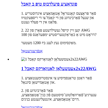
פונדאַציע פיעלדבוס טיפּ ב קאַבל
1. פֿאַר פּראָצעס קאָנטראָל אָטאָמאַציע אינדוסטריע
און שנעל פֿאַרבינדונג פון די קאַבל צו די ריספּעקטיוו
פּלאַגז אין די פעלד געגנט.
2. קען זיין קייפל געשילדעטע פּאָרן פון 22 AWG
דראָט מיט אַ כאַראַקטעריסטיש ימפּעדאַנס פון 100?
מאַקסימום נעץ לענג ביז 1200 מעטער.
אָנפֿרעג
דעטאַל
עטשעלאָן לאָנוואָרקס קאַבל 1x2x22AWG
1. פֿאַר דאַטן טראַנסמיסיע צו אינסטרומענטאַציע
און אָטאַמיישאַן סיגנאַל.
2. פֿאַר פֿאַרבינדונג פֿון
ענערגיע־פֿאַרוואַלטונג־סיסטעם פֿון בנין־אָטאָמאַציע,
היים־אָטאָמאַציע, אינטעליגענטע בנינים.
אָנפֿרעג
דעטאַל