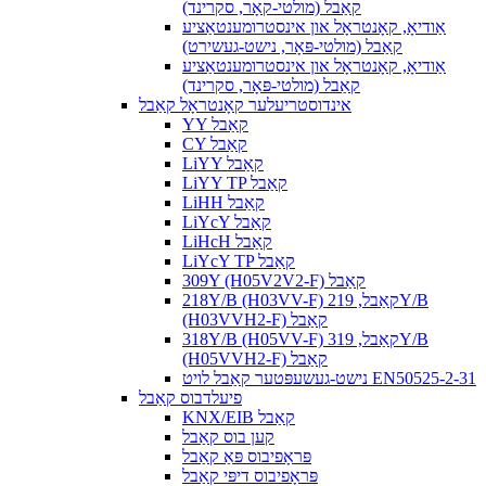
קאַבל (מולטי-קאָר, סקרינד)
אַודיאָ, קאָנטראָל און אינסטרומענטאַציע
קאַבל (מולטי-פּאָר, נישט-געשירט)
אַודיאָ, קאָנטראָל און אינסטרומענטאַציע
קאַבל (מולטי-פּאָר, סקרינד)
אינדוסטריעלער קאָנטראָל קאַבל
YY קאַבל
CY קאַבל
LiYY קאַבל
LiYY TP קאַבל
LiHH קאַבל
LiYcY קאַבל
LiHcH קאַבל
LiYcY TP קאַבל
309Y (H05V2V2-F) קאַבל
218Y/B (H03VV-F) קאַבל, 219Y/B
(H03VVH2-F) קאַבל
318Y/B (H05VV-F) קאַבל, 319Y/B
(H05VVH2-F) קאַבל
נישט-געשעפּטער קאַבל לויט EN50525-2-31
פיעלדבוס קאַבל
KNX/EIB קאַבל
קען בוס קאַבל
פּראָפיבוס פּאַ קאַבל
פּראָפיבוס דיפּי קאַבל