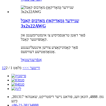
שניידער (מאָדיקאָן) מאָדבוס קאַבל
3x2x22AWG
פֿאַר דאַטן טראַנסמיסיע צו אינסטרומענטן און
קאָמפּיוטער קאַבל.
פֿאַר קאָמוניקאַציע צווישן אינטעליגענטע
אָטאָמאַטישע דעוויסעס.
אָנפֿרעג
דעטאַל
ווייטער >
>>
בלאַט 1 / 2
2
1
נומ. 4888, הונאן וועג, פודאנג נייער דיסטריקט, שאנגהאי 201317,
כינע
+86-21-38134888