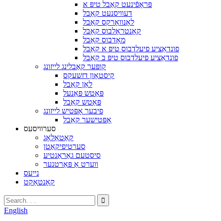
פּראָפֿינעט קאַבל טיפּ א
דעוויסנעט קאַבל
לאָנוואָרקס קאַבל
קאָנטראָלבוס קאַבל
מאָדבוס קאַבל
פונדאַציע פיעלדבוס טיפּ א קאַבל
פונדאַציע פיעלדבוס טיפּ ב קאַבל
קופּער קאַבלינג לייזונג
קיסטאָון דזשעקס
לאַן קאַבל
פּאַטש פּאַנעל
פּאַטש קאַבל
פיבער אָפּטיש לייזונג
אָפּטישער קאַבל
סערוויסעס
קאַטאַלאָג
סערטיפיקאַטן
סיסטעם גאַראַנטיע
ווערט אַ פּאַרטנער
נייעס
קאָנטאַקט
English