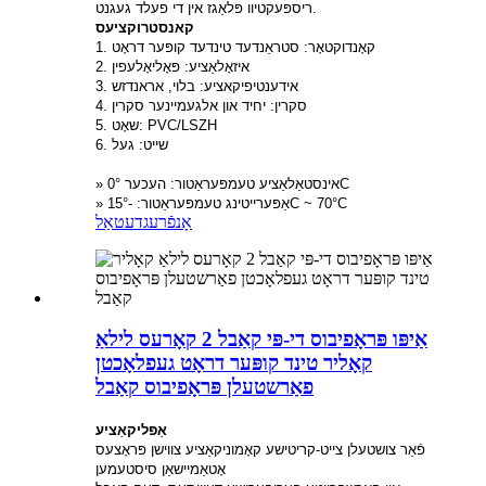
ריספּעקטיוו פּלאַגז אין די פעלד געגנט.
קאנסטרוקציעס
1. קאָנדוקטאָר: סטראַנדעד טינדעד קופּער דראָט
2. איזאָלאַציע: פּאָליאָלעפין
3. אידענטיפיקאציע: בלוי, אראנדזש
4. סקרין: יחיד און אלגעמיינער סקרין
5. שאָט: PVC/LSZH
6. שייט: געל
» אינסטאַלאַציע טעמפּעראַטור: העכער 0°C
» אַפּערייטינג טעמפּעראַטור: -15°C ~ 70°C
אָנפֿרעג
דעטאַל
אַיפּו פּראָפיבוס די-פּי קאַבל 2 קאָרעס לילאַ
קאָליר טינד קופּער דראָט געפלאָכטן
פאַרשטעלן פּראָפיבוס קאַבל
אַפּליקאַציע
פֿאַר צושטעלן צייט-קריטישע קאָמוניקאַציע צווישן פּראָצעס
אָטאַמיישאַן סיסטעמען