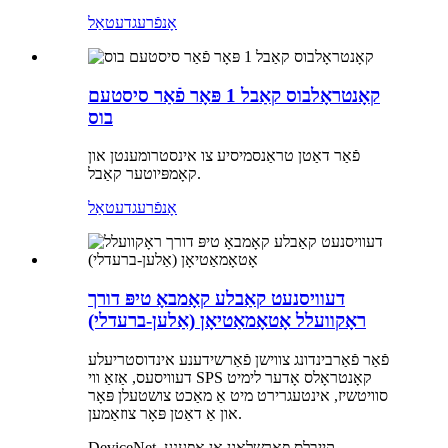
אָנפֿרעג
דעטאַל
קאָנטראָלבוס קאַבל 1 פּאָר פֿאַר סיסטעם
בוס
פֿאַר דאַטן טראַנסמיסיע צו אינסטרומענטן און
קאָמפּיוטער קאַבל.
אָנפֿרעג
דעטאַל
דעוויסנעט קאַבלע קאָמבאָ טיפּ דורך
ראָקוועלל אָטאָמאַטיאָן (אַלען-ברעדלי)
פֿאַר פֿאַרבינדונג צווישן פֿאַרשידענע אינדוסטריעלע
דעוויסעס, אַזאַ ווי SPS קאָנטראָלס אָדער לימיט
סוויטשיז, אינטעגרירט מיט אַ מאַכט צושטעלן פּאָר
און אַ דאַטן פּאָר צוזאַמען.
DeviceNet קייבלס פאָרשלאָגן אַן אָפענע,