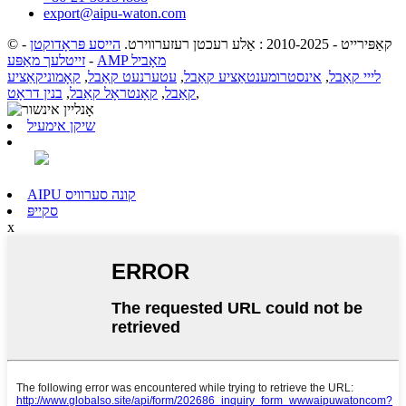
export@aipu-waton.com
© קאַפּירייט - 2010-2025 : אַלע רעכטן רעזערווירט.
הייסע פּראָדוקטן
-
AMP מאָביל
-
זייטלעך מאַפּע
לייי קאַבל
,
אינסטרומענטאַציע קאַבל
,
עטערנעט קאַבל
,
קאָמוניקאַציע
,
קאַבל
,
קאָנטראָל קאַבל
,
בנין דראָט
שיקן אימעיל
AIPU קונה סערוויס
סקייפּ
x