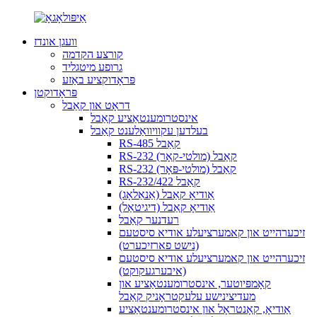
וועגן אונדז
קורצע הקדמה
גרופע מיטגליד
פּראָדוקציע באַזע
פּראָדוקטן
דראָט און קאַבל
אינסטרומענטאַציע קאַבל
בעלדען עקוויוואַלענט קאַבל
RS-485 קאַבל
RS-232 קאַבל (מולטי-קאָר)
RS-232 קאַבל (מולטי-פּאָר)
RS-232/422 קאַבל
אַודיאָ קאַבל (אַנאַלאָג)
אַודיאָ קאַבל (דיגיטאַל)
רעדנער קאַבל
זיכערהייט און קאמערציעלע אודיא סיסטעם
(נישט פארזיכערט)
זיכערהייט און קאמערציעלע אודיא סיסטעם
(איבערגעקוקט)
קאָמפּיוטער, אינסטרומענטאַציע און
מעדיצינישע עלעקטראָניק קאַבל
אַודיאָ, קאָנטראָל און אינסטרומענטאַציע