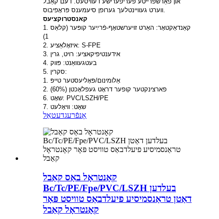
און פאַרשפּרייטע פּעריפערישע דעוויסעס. דעם קאַבל
ווערט געוויינטלעך גערופן סיעמענס פּראָפיבוס.
קאנסטרוקציעס
1. קאַנדאַקטאָר: האַרט זויערשטאָף-פֿרײַער קופּער (קלאַס
1)
2. איזאָלאַציע: S-FPE
3. אידענטיפיקאציע: רויט, גרין
4. בעטגעוואַנט: פּווק
5. סקרין:
1. אַלומינום/פּאָליעסטער טייפּ
2. פארצינקטער קופער דראָט געפלאָכטן (60%)
6. שאָט: PVC/LSZH/PE
7. שאָט: וויאָלעט
אָנפֿרעג
דעטאַל
קאָנטראָל באַס קאַבל
Bc/Tc/PE/Fpe/PVC/LSZH בעלדען
דאַטן טראַנסמיסיע פיעלדבאַס טוויסט פּאָר
קאָנטראָל קאַבל