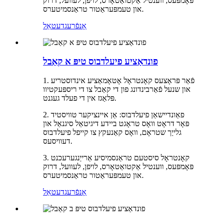
פּאָמפּעס, ווענטיל אַקטואַטאָרס, לויפן, לעוועל, דרוק
און טעמפּעראַטור טראַנסמיטערס.
אָנפֿרעג
דעטאַל
פונדאַציע פיעלדבוס טיפּ א קאַבל
1. פֿאַר פּראָצעס קאָנטראָל אָטאָמאַציע אינדוסטריע
און שנעל פֿאַרבינדונג פון די קאַבל צו די ריספּעקטיוו
פּלאַגז אין די פעלד געגנט.
2. פאַונדיישאַן פיעלדבוס: אַן איינציקער טוויסטיד
פּאָר דראָט וואָס טראָגט ביידע דיגיטאַל סיגנאַל און
גלייַך שטראָם, וואָס קאַנעקץ צו קייפל פיעלדבוס
דעוויסעס.
3. קאָנטראָל סיסטעם טראַנסמיסיע אַרייַנגערעכנט
פּאָמפּעס, ווענטיל אַקטואַטאָרס, לויפן, לעוועל, דרוק
און טעמפּעראַטור טראַנסמיטערס.
אָנפֿרעג
דעטאַל