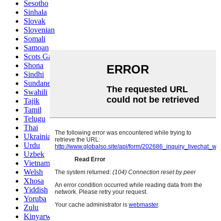
Sesotho
Sinhala
Slovak
Slovenian
Somali
Samoan
Scots Gaelic
Shona
Sindhi
Sundanese
Swahili
Tajik
Tamil
Telugu
Thai
Ukrainian
Urdu
Uzbek
Vietnamese
Welsh
Xhosa
Yiddish
Yoruba
Zulu
Kinyarwanda