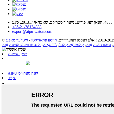
אי 201317, כינע
+86-21-38134888
export@aipu-waton.com
הייסע פּראָדוקטן
-
זייטלעך מאַפּע
,
עטערנעט קאַבל
,
קאָנטראָל קאַבל
,
לייי קאַבל
,
אינסטרומענטאַציע קאַבל
שיקן אימעיל
AIPU קונה סערוויס
סקייפּ
x