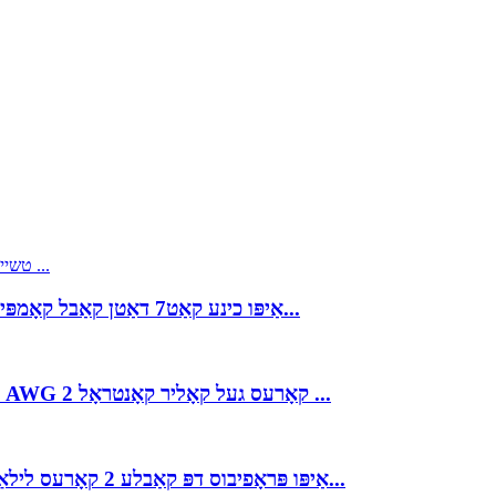
אַיפּו כינע קאַט7 דאַטן קאַבל קאָמפּיוטער קאַבל פאַבריק סאַפּלייער אין כינע קאַבל מאַנ...
אַיפּו פאָונדאַציע פיעלדבוס טיפּ א קאַבלע 18 ~ 14 AWG 2 קאָרעס געל קאָליר קאָנטראָל ...
אַיפּו פּראָפיבוס דפּ קאַבלע 2 קאָרעס לילאַ קאָליר טינעד קופּער דראָט געפלאָכטן פאַרשטעלן...