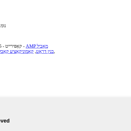
נומ. 4888, הונאן וועג, פודאנג נייער דיסטריקט, שאנגה
AMP מאָביל
-
© קאַפּירייט - 2010-2025 : אַלע רעכטן רעזערווירט.
,
בנין דראָט
,
קאָמוניקאַציע קאַבל