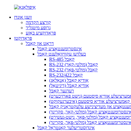
וועגן אונדז
קורצע הקדמה
גרופע מיטגליד
פּראָדוקציע באַזע
פּראָדוקטן
דראָט און קאַבל
אינסטרומענטאַציע קאַבל
בעלדען עקוויוואַלענט קאַבל
RS-485 קאַבל
RS-232 קאַבל (מולטי-קאָר)
RS-232 קאַבל (מולטי-פּאָר)
RS-232/422 קאַבל
אַודיאָ קאַבל (אַנאַלאָג)
אַודיאָ קאַבל (דיגיטאַל)
רעדנער קאַבל
אמערציעלע אודיא סיסטעם (נישט פארזיכערט)
ן קאמערציעלע אודיא סיסטעם (איבערגעקוקט)
מענטאַציע און מעדיצינישע עלעקטראָניק קאַבל
 אינסטרומענטאַציע קאַבל (מולטי-קאָר, סקרינד)
רומענטאַציע קאַבל (מולטי-פּאָר, נישט-געשירט)
 אינסטרומענטאַציע קאַבל (מולטי-פּאָר, סקרינד)
אינדוסטריעלער קאָנטראָל קאַבל