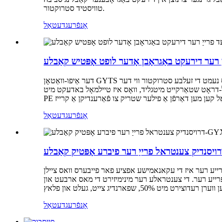
טוויסטיד סטרוקטור.
אָנפֿרעג
דעטאַל
 רער דירעקט באַגראָבן אָדער לופט אָפּטיש קאַבלע
דער אַיפו-וואַטאָן GYTS אָפּטישער קאַבל איז אַ דירעקט באַגראָבענער אָדער לופט-געניצטער דרויסנדיקער פייבער-אָפּטישער קאַבל, וואָס נעמט די זעלבע סטרוקטור ווי דער GYTA אָפּטישער קאַבל. עס
אָל-דראָט שטאַרקייט מיטגליד, וואָס איז טיילמאָל באדעקט מיט
אָנפֿרעג
דעטאַל
ן דיזיין, וואס די צענטראלע פרייע רער איז די עקאנאמישע אפציע פאר פייבערס וואס ציילן
דעד פרייע רער. די צענטראלע רער מינימיזירט די מאס ארבעט און
אָנפֿרעג
דעטאַל