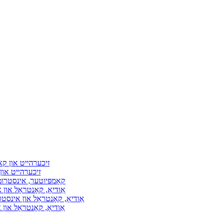
זיכערהייט און ק
זיכערהייט או
קאָמפּיוטער, אינסטרו
אַודיאָ, קאָנטראָל און
אַודיאָ, קאָנטראָל און אינסט
אַודיאָ, קאָנטראָל און