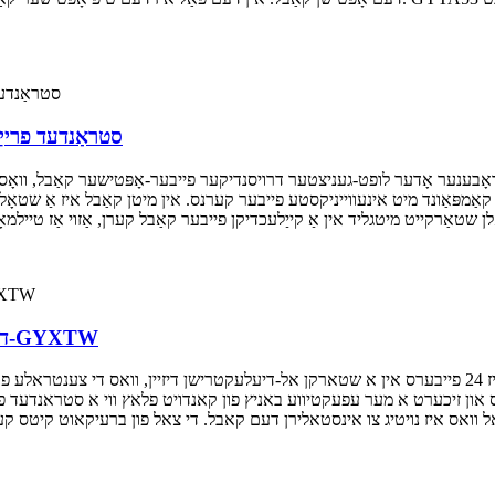
סטראַנדעד פרייַ
ער קאַמפּאַונד מיט אינעווייניקסטע פייבער קערנס. אין מיטן קאַבל איז אַ שט
דרויסנדיק צענטראל פרייַ רער פיברע אָפּטיק קאַבלע-GYXTW
אייפו-וואטאן צענטראלע פרייע רער אפטישע קייבלס פארזארגן ביז 24 פייבערס אין א שטארקן אל-דיעלעקטריש
אנצע גרייס און זיכערט א מער עפעקטיווע באניץ פון קאנדויט פלאץ ווי א סטראנ