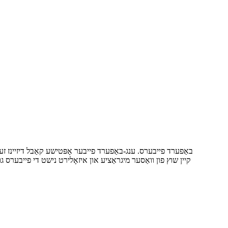
קיין שוץ פון וואַסער מיגראַציע און איזאָלירט נישט די פייבערס