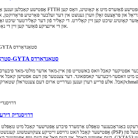
 קאָוטינג שיכט קען זיין קאָלירט. די קאָליר פֿון דער קאָלירטער שיכט זאָל זיין 
לילאַ, ראָזעווע אָדער ציאַן לויט GB 6995.2, און די איינציקע פֿאַזער קען זיין די נאַטירלעכע קאָליר.
סטראַנדעד פרייַ רער ניט-מעטאַליק פיברע אָפּטיק קאַבל-GYTA סטאַנדאַרדס
 וואסער-זיכערער קאמפאונד. דער צענטער פון דעם אפטישן קאבל איז א שטאל דראט שטארקיי
דרויסנדיק דירעק
אָפּטישער קאַבל האט גרויסע זייטיקע צעקוועטשונג קעגנשטעל פאָרשטעלונג און קאָאָרדינאַציע. די פּ
דעם אָפּטישן קאַבל. אין דעם פאַל איז דעם טיפּ אָפּטישער קאַבל גרינגער צו נוצן אין דירעקט באַג