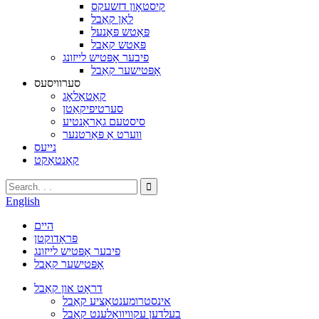
קיסטאָון דזשעקס
לאַן קאַבל
פּאַטש פּאַנעל
פּאַטש קאַבל
פיבער אָפּטיש לייזונג
אָפּטישער קאַבל
סערוויסעס
קאַטאַלאָג
סערטיפיקאַטן
סיסטעם גאַראַנטיע
ווערט אַ פּאַרטנער
נייעס
קאָנטאַקט
English
היים
פּראָדוקטן
פיבער אָפּטיש לייזונג
אָפּטישער קאַבל
דראָט און קאַבל
אינסטרומענטאַציע קאַבל
בעלדען עקוויוואַלענט קאַבל