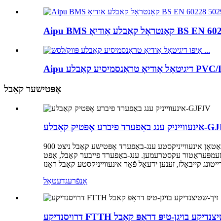
אָפּטישער קאַבל
יברע אָפּטיק קאַבלע-GJFJV
אַיפּו-וואַטאָן אינעווייניקסטע ענג-באַפערד אָפּטישע קאַבל ניצט 900μm באַפערד פייבערס. ענג-באַפערד פייבער אָפּטישע קאַבל דיזיינז זענען טיפּיש קלענער אין גרייס און מער פלעקסאַבאַל. עס גיט נישט
צו טעמפּעראַטור עקסטרעמען. ענג-באַפערד פייבער קאַבל, אָפט
אָנפֿרעג
דעטאַל
 FTTH זיך-שטיצנדיקע בויגן-טיפּ דראָפּ קאַבל