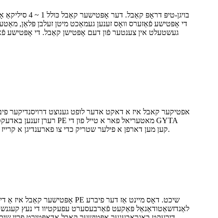
געשטעלט אין צענטער פֿון דעם אָפּטישן קאַבל. די אָפּטישע פֿאַזער
רערן זענען באדעקט מיט
קאבל. אלע פרייע רערן זענען געדרייט ארום דעם צענטראלן שטארקייט מיטגליד אין א קיילעכדיקן פיבער קאבל קערן אזוי אז מאנchmal קען מען דארפן א פילער שטריק כדי צו פארענדיגן א קרייז.