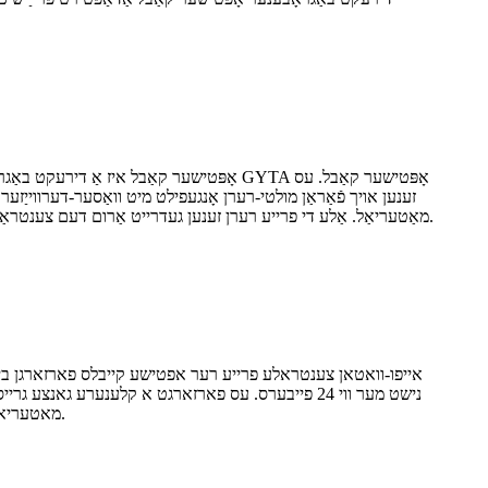
זענען אויך פֿאַראַן מולטי-רערן אָנגעפילט מיט וואַסער-דערווייַז
PE מאַטעריאַל. אַלע די פרייע רערן זענען געדרייט אַרום דעם צענטראַלן שטאַרקייט מיטגליד אין אַ קייַלעכדיקן פייבער קאַבל קערן, אַזוי אַז טיילמאָל קען מען דאַרפֿן אַ פילער שטריק צו פֿאַרענדיקן אַ קרייז.
נישט מער ווי 24 פייבערס. עס פארזארגט א קלענערע ג
מאטעריאל וואס איז נויטיג צו אינסטאלירן דעם קאבל. די צאל פון ברעיקאוט קיטס קען ווערן רעדוצירט מיט 50%, שפארנדיג צייט, געלט און פלאץ.