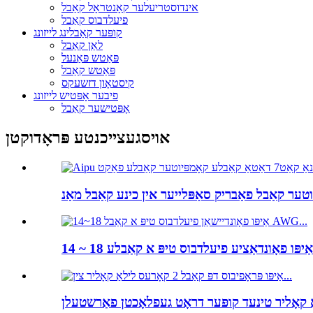
אינדוסטריעלער קאָנטראָל קאַבל
פיעלדבוס קאַבל
קופּער קאַבלינג לייזונג
לאַן קאַבל
פּאַטש פּאַנעל
פּאַטש קאַבל
קיסטאָון דזשעקס
פיבער אָפּטיש לייזונג
אָפּטישער קאַבל
אויסגעצייכנטע פּראָדוקטן