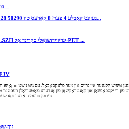
Aipu BMS קאָנטראָל קאַבלע אַודיאָ BS EN 60228 50290 געזונט קאַבלע 4 פּערז 8 קאָרעס טוו...
Aipu דיגיטאַל אַודיאָ טראַנסמיסיע קאַבלע PVC/LSZH ינדיווידזשואַלי סקרינד אַל-PET ...
אינעווייניק ענג באַפערד פ
 גוט פון די יקספּאַנשאַן און קאָנטראַקשאַן פון אַנדערע מאַטעריאַלן רעכט 
גערופן פּרעמיס אָדער פאַרשפּרייטונג קייבאַלז, זענען ידעאַל פֿאַר אינעווייניקסטע קאַבל ראַנז.
דרויסנדיקע