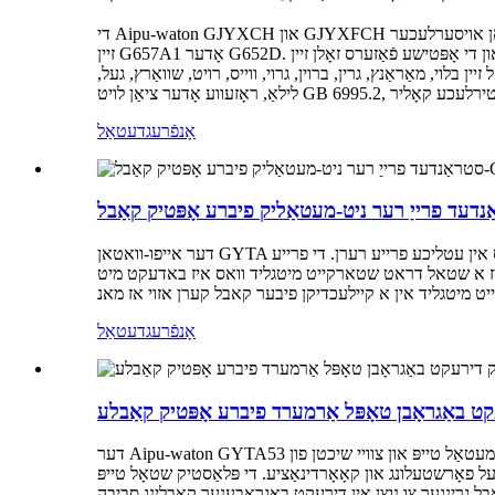
די Aipu-waton GJYXCH און GJYXFCH אָפּטישע קאַבלען זענען אַן אויסערלעכער FTTH בויגן-טיפּ דראָפּ קאַבל. דער אָפּטישער קאַבל כּולל 1 ~ 4 סיליקאַ אָפּטישע פֿאַזערס מיט אַ קאָוטינג, וואָס קען
זיין G657A1 אָדער G652D. די אָפּטישע פֿאַזערס וואָס זענען געמאַכט מיטן זעלבן פּלאַן, מאַטעריאַל און פּראָצעס זאָלן ווערן גענוצט אין דער זעלבער פּאַרטיע פּראָדוקטן, און די אָפּטישע פֿאַזערס זאָלן זיין
בלוי, מאַראַנץ, גרין, ברוין, גרוי, ווייס, רויט, שוואַרץ, געל,
אָנפֿרעג
דעטאַל
דער אייפו-וואטאן GYTA אפטיקער קאבל איז א דאקט אדער לופט גענוצט דרויסנדיקער פיבער אפטיקער קאבל וואס באשטייט פון איין-מאד אדער מולטי-מאד פיבערס אין עטליכע פרייע רערן. די פרייע
ט מיטגליד וואס איז באדעקט מיט PE מאטעריאל פאר א טייל פון די GYTA
אָנפֿרעג
דעטאַל
ט באַגראָבן טאָפּל אַרמערד פיברע אָפּטיק קאַבלע
דער Aipu-waton GYTA53 אָפּטישער קאַבל איז אַ דירעקט באַגראָבענער טאָפּלט אַרמערד פיברע אָפּטישער קאַבל מיט טאָפּלט מעטאַל טייפּ און צוויי שיכטן פון PE שיכט. דאָס מיינט אַז דער פיברע
לאַסטיק שטאָל טייפּ (PSP) לאַנדזשאַטודאַנאַל פּאַקעט פֿאַרבעסערט עפעקטיוו די נעץ קעגנשטעל פון
ראָבענער קאַבלינג סביבה. GYTA53 דירעקט באַגראָבענער אָפּטישער קאַבל אַדאַפּטירט פרייַ שיכט