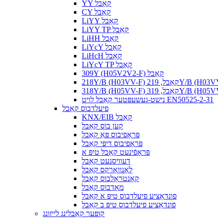
YY קאַבל
CY קאַבל
LiYY קאַבל
LiYY TP קאַבל
LiHH קאַבל
LiYcY קאַבל
LiHcH קאַבל
LiYcY TP קאַבל
309Y (H05V2V2-F) קאַבל
נישט-געשעפּטער קאַבל לויט EN50525-2-31
פיעלדבוס קאַבל
KNX/EIB קאַבל
קען בוס קאַבל
פּראָפיבוס פּאַ קאַבל
פּראָפיבוס דיפּי קאַבל
פּראָפֿינעט קאַבל טיפּ א
דעוויסנעט קאַבל
לאָנוואָרקס קאַבל
קאָנטראָלבוס קאַבל
מאָדבוס קאַבל
פונדאַציע פיעלדבוס טיפּ א קאַבל
פונדאַציע פיעלדבוס טיפּ ב קאַבל
קופּער קאַבלינג לייזונג