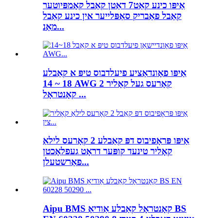
אַיפּו כינע קאַט7 דאַטן קאַבל קאָמפּיוטער
קאַבל פאַבריק סאַפּלייער אין כינע קאַבל
מאַנ...
אַיפּו פאָונדאַציע פיעלדבוס טיפּ א קאַבלע
18 ~ 14 AWG 2 קאָרעס געל קאָליר
קאָנטראָל ...
אַיפּו פּראָפיבוס דפּ קאַבלע 2 קאָרעס לילאַ
קאָליר טינעד קופּער דראָט געפלאָכטן
פאַרשטעלן...
Aipu BMS קאָנטראָל קאַבלע אַודיאָ BS