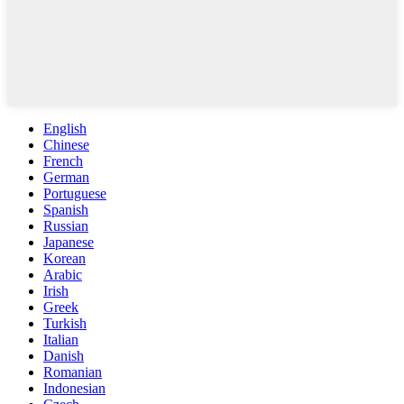
English
Chinese
French
German
Portuguese
Spanish
Russian
Japanese
Korean
Arabic
Irish
Greek
Turkish
Italian
Danish
Romanian
Indonesian