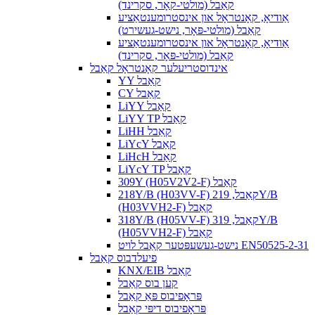
קאַבל (מולטי-קאָר, סקרינד)
אַודיאָ, קאָנטראָל און אינסטרומענטאַציע
קאַבל (מולטי-פּאָר, נישט-געשירט)
אַודיאָ, קאָנטראָל און אינסטרומענטאַציע
קאַבל (מולטי-פּאָר, סקרינד)
אינדוסטריעלער קאָנטראָל קאַבל
YY קאַבל
CY קאַבל
LiYY קאַבל
LiYY TP קאַבל
LiHH קאַבל
LiYcY קאַבל
LiHcH קאַבל
LiYcY TP קאַבל
309Y (H05V2V2-F) קאַבל
218Y/B (H03VV-F) קאַבל, 219Y/B
(H03VVH2-F) קאַבל
318Y/B (H05VV-F) קאַבל, 319Y/B
(H05VVH2-F) קאַבל
נישט-געשעפּטער קאַבל לויט EN50525-2-31
פיעלדבוס קאַבל
KNX/EIB קאַבל
קען בוס קאַבל
פּראָפיבוס פּאַ קאַבל
פּראָפיבוס דיפּי קאַבל