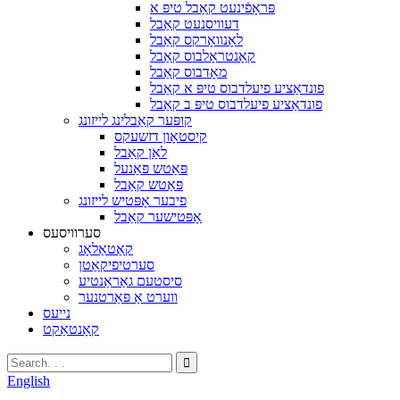
פּראָפֿינעט קאַבל טיפּ א
דעוויסנעט קאַבל
לאָנוואָרקס קאַבל
קאָנטראָלבוס קאַבל
מאָדבוס קאַבל
פונדאַציע פיעלדבוס טיפּ א קאַבל
פונדאַציע פיעלדבוס טיפּ ב קאַבל
קופּער קאַבלינג לייזונג
קיסטאָון דזשעקס
לאַן קאַבל
פּאַטש פּאַנעל
פּאַטש קאַבל
פיבער אָפּטיש לייזונג
אָפּטישער קאַבל
סערוויסעס
קאַטאַלאָג
סערטיפיקאַטן
סיסטעם גאַראַנטיע
ווערט אַ פּאַרטנער
נייעס
קאָנטאַקט
English