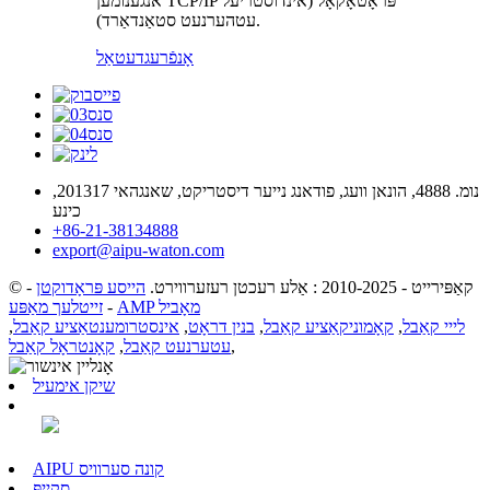
אנגענומען TCP/IP פּראָטאָקאָל (אינדוסטריעל
עטהערנעט סטאַנדאַרד).
אָנפֿרעג
דעטאַל
נומ. 4888, הונאן וועג, פודאנג נייער דיסטריקט, שאנגהאי 201317,
כינע
+86-21-38134888
export@aipu-waton.com
© קאַפּירייט - 2010-2025 : אַלע רעכטן רעזערווירט.
הייסע פּראָדוקטן
-
AMP מאָביל
-
זייטלעך מאַפּע
לייי קאַבל
,
קאָמוניקאַציע קאַבל
,
בנין דראָט
,
אינסטרומענטאַציע קאַבל
,
,
עטערנעט קאַבל
,
קאָנטראָל קאַבל
שיקן אימעיל
AIPU קונה סערוויס
סקייפּ