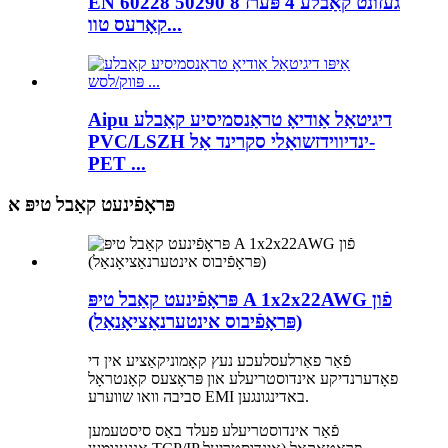
EN 60228 50290 געזונט קאַבלע 4 פּערז 8
קאָרעס טוו...
Aipu דיגיטאַל אַודיאָ טראַנסמיסיע קאַבלע
PVC/LSZH ינדיווידזשואַלי סקרינד אַל-
PET ...
פּראָפֿינעט קאַבל טיפּ א
פּראָפֿינעט קאַבל טיפּ A 1x2x22AWG פֿון
(פּראָפֿיבוס אינטערנאַציאָנאַל)
פֿאַר פאַרלעסלעכע נעץ קאָמוניקאַציע אין די
פאָדערנדיקע אינדוסטריעלע און פּראָצעס קאָנטראָל
סביבה וואו שווערע EMI באדינגונגען.
פֿאַר אינדוסטריעלע פעלד באַס סיסטעמען