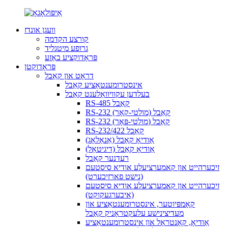
וועגן אונדז
קורצע הקדמה
גרופע מיטגליד
פּראָדוקציע באַזע
פּראָדוקטן
דראָט און קאַבל
אינסטרומענטאַציע קאַבל
בעלדען עקוויוואַלענט קאַבל
RS-485 קאַבל
RS-232 קאַבל (מולטי-קאָר)
RS-232 קאַבל (מולטי-פּאָר)
RS-232/422 קאַבל
אַודיאָ קאַבל (אַנאַלאָג)
אַודיאָ קאַבל (דיגיטאַל)
רעדנער קאַבל
זיכערהייט און קאמערציעלע אודיא סיסטעם
(נישט פארזיכערט)
זיכערהייט און קאמערציעלע אודיא סיסטעם
(איבערגעקוקט)
קאָמפּיוטער, אינסטרומענטאַציע און
מעדיצינישע עלעקטראָניק קאַבל
אַודיאָ, קאָנטראָל און אינסטרומענטאַציע