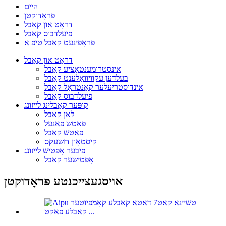
היים
פּראָדוקטן
דראָט און קאַבל
פיעלדבוס קאַבל
פּראָפֿינעט קאַבל טיפּ א
דראָט און קאַבל
אינסטרומענטאַציע קאַבל
בעלדען עקוויוואַלענט קאַבל
אינדוסטריעלער קאָנטראָל קאַבל
פיעלדבוס קאַבל
קופּער קאַבלינג לייזונג
לאַן קאַבל
פּאַטש פּאַנעל
פּאַטש קאַבל
קיסטאָון דזשעקס
פיבער אָפּטיש לייזונג
אָפּטישער קאַבל
אויסגעצייכנטע פּראָדוקטן