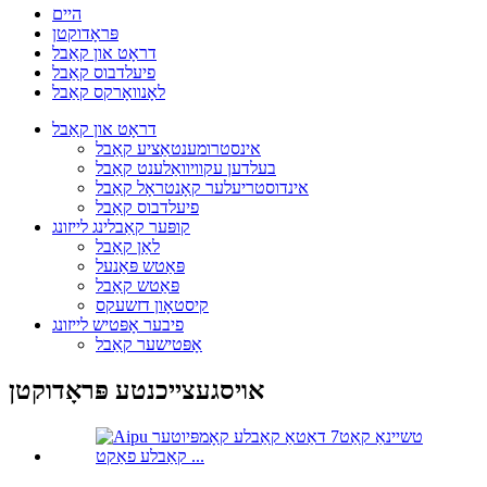
היים
פּראָדוקטן
דראָט און קאַבל
פיעלדבוס קאַבל
לאָנוואָרקס קאַבל
דראָט און קאַבל
אינסטרומענטאַציע קאַבל
בעלדען עקוויוואַלענט קאַבל
אינדוסטריעלער קאָנטראָל קאַבל
פיעלדבוס קאַבל
קופּער קאַבלינג לייזונג
לאַן קאַבל
פּאַטש פּאַנעל
פּאַטש קאַבל
קיסטאָון דזשעקס
פיבער אָפּטיש לייזונג
אָפּטישער קאַבל
אויסגעצייכנטע פּראָדוקטן