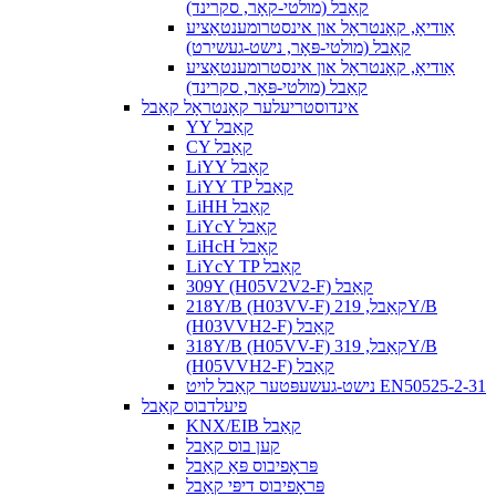
קאַבל (מולטי-קאָר, סקרינד)
אַודיאָ, קאָנטראָל און אינסטרומענטאַציע
קאַבל (מולטי-פּאָר, נישט-געשירט)
אַודיאָ, קאָנטראָל און אינסטרומענטאַציע
קאַבל (מולטי-פּאָר, סקרינד)
אינדוסטריעלער קאָנטראָל קאַבל
YY קאַבל
CY קאַבל
LiYY קאַבל
LiYY TP קאַבל
LiHH קאַבל
LiYcY קאַבל
LiHcH קאַבל
LiYcY TP קאַבל
309Y (H05V2V2-F) קאַבל
218Y/B (H03VV-F) קאַבל, 219Y/B
(H03VVH2-F) קאַבל
318Y/B (H05VV-F) קאַבל, 319Y/B
(H05VVH2-F) קאַבל
נישט-געשעפּטער קאַבל לויט EN50525-2-31
פיעלדבוס קאַבל
KNX/EIB קאַבל
קען בוס קאַבל
פּראָפיבוס פּאַ קאַבל
פּראָפיבוס דיפּי קאַבל