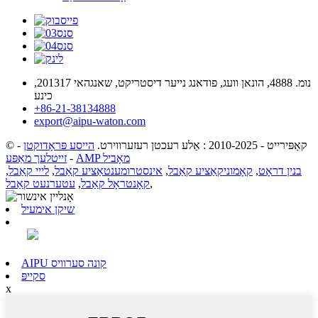
נומ. 4888, הונאן וועג, פודאנג נייער דיסטריקט, שאנגהאי 201317,
כינע
+86-21-38134888
export@aipu-waton.com
© קאַפּירייט - 2010-2025 : אַלע רעכטן רעזערווירט.
הייסע פּראָדוקטן
-
AMP מאָביל
-
זייטלעך מאַפּע
בנין דראָט
,
קאָמוניקאַציע קאַבל
,
אינסטרומענטאַציע קאַבל
,
לייי קאַבל
,
,
קאָנטראָל קאַבל
,
עטערנעט קאַבל
שיקן אימעיל
AIPU קונה סערוויס
סקייפּ
x