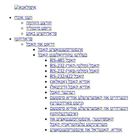
וועגן אונדז
קורצע הקדמה
גרופע מיטגליד
פּראָדוקציע באַזע
פּראָדוקטן
דראָט און קאַבל
אינסטרומענטאַציע קאַבל
בעלדען עקוויוואַלענט קאַבל
RS-485 קאַבל
RS-232 קאַבל (מולטי-קאָר)
RS-232 קאַבל (מולטי-פּאָר)
RS-232/422 קאַבל
אַודיאָ קאַבל (אַנאַלאָג)
אַודיאָ קאַבל (דיגיטאַל)
רעדנער קאַבל
זיכערהייט און קאמערציעלע אודיא סיסטעם
(נישט פארזיכערט)
זיכערהייט און קאמערציעלע אודיא סיסטעם
(איבערגעקוקט)
קאָמפּיוטער, אינסטרומענטאַציע און
מעדיצינישע עלעקטראָניק קאַבל
אַודיאָ, קאָנטראָל און אינסטרומענטאַציע