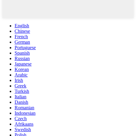
English
Chinese
French
German
Portuguese
Spanish
Russian
Japanese
Korean
Arabic
Irish
Greek
Turkish
Italian
Danish
Romanian
Indonesian
Czech
Afrikaans
Swedish
Polish