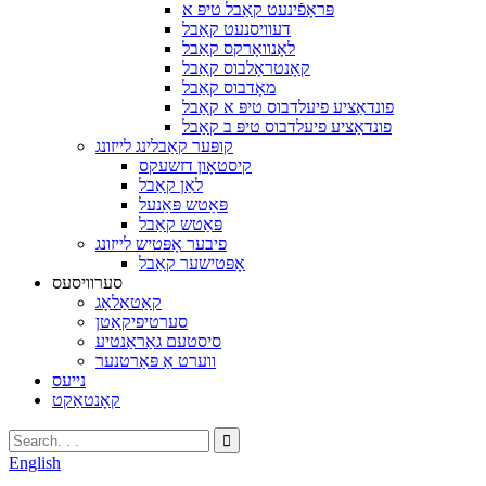
פּראָפֿינעט קאַבל טיפּ א
דעוויסנעט קאַבל
לאָנוואָרקס קאַבל
קאָנטראָלבוס קאַבל
מאָדבוס קאַבל
פונדאַציע פיעלדבוס טיפּ א קאַבל
פונדאַציע פיעלדבוס טיפּ ב קאַבל
קופּער קאַבלינג לייזונג
קיסטאָון דזשעקס
לאַן קאַבל
פּאַטש פּאַנעל
פּאַטש קאַבל
פיבער אָפּטיש לייזונג
אָפּטישער קאַבל
סערוויסעס
קאַטאַלאָג
סערטיפיקאַטן
סיסטעם גאַראַנטיע
ווערט אַ פּאַרטנער
נייעס
קאָנטאַקט
English