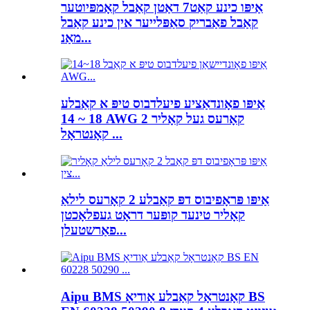
אַיפּו כינע קאַט7 דאַטן קאַבל קאָמפּיוטער
קאַבל פאַבריק סאַפּלייער אין כינע קאַבל
מאַנ...
אַיפּו פאָונדאַציע פיעלדבוס טיפּ א קאַבלע
18 ~ 14 AWG 2 קאָרעס געל קאָליר
קאָנטראָל ...
אַיפּו פּראָפיבוס דפּ קאַבלע 2 קאָרעס לילאַ
קאָליר טינעד קופּער דראָט געפלאָכטן
פאַרשטעלן...
Aipu BMS קאָנטראָל קאַבלע אַודיאָ BS