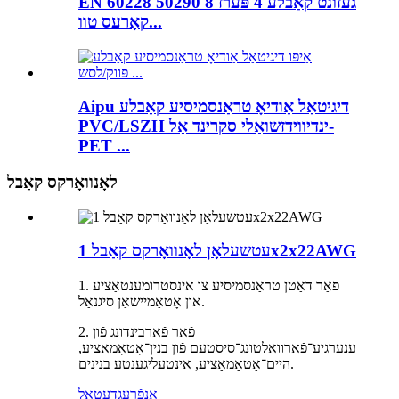
EN 60228 50290 געזונט קאַבלע 4 פּערז 8
קאָרעס טוו...
Aipu דיגיטאַל אַודיאָ טראַנסמיסיע קאַבלע
PVC/LSZH ינדיווידזשואַלי סקרינד אַל-
PET ...
לאָנוואָרקס קאַבל
עטשעלאָן לאָנוואָרקס קאַבל 1x2x22AWG
1. פֿאַר דאַטן טראַנסמיסיע צו אינסטרומענטאַציע
און אָטאַמיישאַן סיגנאַל.
2. פֿאַר פֿאַרבינדונג פֿון
ענערגיע־פֿאַרוואַלטונג־סיסטעם פֿון בנין־אָטאָמאַציע,
היים־אָטאָמאַציע, אינטעליגענטע בנינים.
אָנפֿרעג
דעטאַל