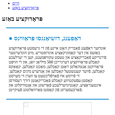
היים
פּראָדוקציע באַזע
פּראָדוקציע באַזע
● דאַפענג, דזשיאַנגסו פּראַווינס
אונדזער דאַפֿענג פֿאַבריק האָט איינע פֿון די גרעסטע פּראָדוקציע
באַזעס אין דער קאָמוניקאַציע אינדוסטריע. מיט הונדערטער
פֿירנדיקע פֿאַבריקאַציע און טעסט עקוויפּמענט, קען די יערלעכע
קאַבלע פּראָדוקציע דערגרייכן 500 מיליאָן יואַן, און די הויפּט
פּראָדוקטן אַנטהאַלטן דאַטן קאַבלען, מאַכט קאַבלען, קאָאַקס
קאַבלען, פֿײַער קעגנשטעל קאַבלען און אַנדערע מינים קאַבלען.
די פֿירמע איז פֿאַרפֿליכטעט צו ווערן די מערסט
קאָסטן-עפֿעקטיווע קאַבלע פאַבריקאַנטן דורך רעסורסן
אינטעגראַציע, קאָנטינויִערלעכע פֿאָרשונג און אַנטוויקלונג און
פֿאַרבעסערונג פֿון קאָסטן פאַרוואַלטונג פֿעיִקייטן.