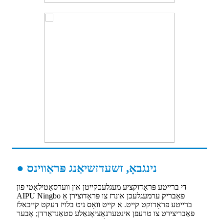
● נינגבאָ, זשעדזשיאַנג פּראַווינס
די ברייטע פּראָדוקציע מעגלעכקייטן און ווערסאַטילאַטי פון
AIPU Ningbo פאַבריק ערמעגלעכן אונדז צו פּראָדוצירן אַ
ברייטע פּראָדוקט קייט. אַ קייט וואָס ניט בלויז דעקט קייבאַלז
פאַבריצירט צו טרעפן אינטערנאַציאָנאַלע סטאַנדאַרדן; אָבער