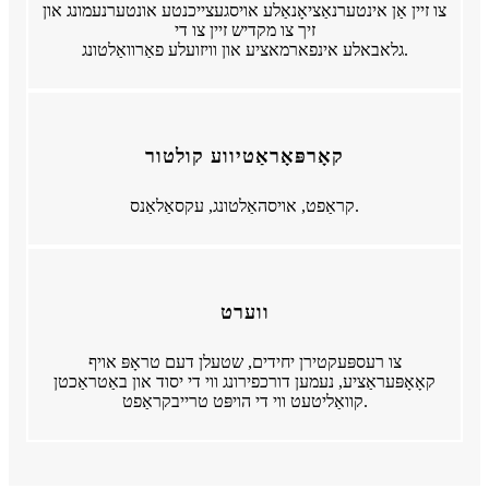
צו זיין אַן אינטערנאַציאָנאַלע אויסגעצייכנטע אונטערנעמונג און
זיך צו מקדיש זיין צו די
גלאבאלע אינפארמאציע און וויזועלע פאַרוואַלטונג.
קאָרפּאָראַטיווע קולטור
קראַפט, אויסהאַלטונג, עקסאַלאַנס.
ווערט
צו רעספּעקטירן יחידים, שטעלן דעם טראָפּ אויף
קאָאָפּעראַציע, נעמען דורכפירונג ווי די יסוד און באַטראַכטן
קוואַליטעט ווי די הויפּט טרייבקראַפט.