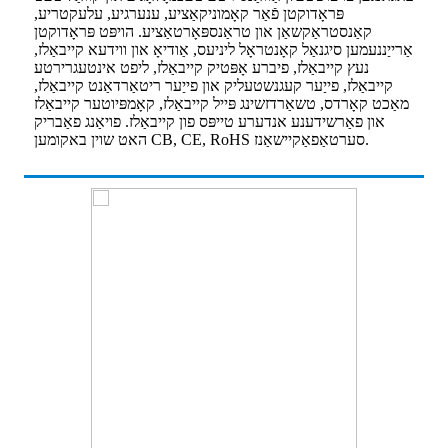
פּראָדוקטן פֿאַר קאָמוניקאַציע, ענערגיע, עלעקטריע,
קאַנסטראַקשאַן און טראַנספּאָרטאַציע. הויפּט פּראָדוקטן
אַרייַננעמען סיגנאַל קאָנטראָל ליניעס, אַודיאָ און ווידעא קייבאַלז,
נעץ קייבאַלז, פיברע אָפּטיק קייבאַלז, ליפט אינטעגרירטע
קייבאַלז, פייַער קעגנשטעליק און פייַער ריטאַרדאַנט קייבאַלז,
מאַכט קאָרדס, טשאַרדזשינג פּייל קייבאַלז, קאָמפּיוטער קייבאַלז
און פאַרשידענע אנדערע טייפּס פון קייבאַלז. פויאַנג פאַבריק
האט שוין באקומען CB, CE, RoHS סערטאַפאַקיישאַנז.