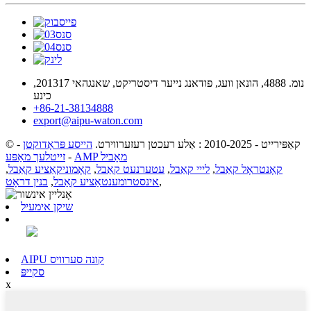
נומ. 4888, הונאן וועג, פודאנג נייער דיסטריקט, שאנגהאי 201317,
כינע
+86-21-38134888
export@aipu-waton.com
© קאַפּירייט - 2010-2025 : אַלע רעכטן רעזערווירט.
הייסע פּראָדוקטן
-
AMP מאָביל
-
זייטלעך מאַפּע
קאָנטראָל קאַבל
,
לייי קאַבל
,
עטערנעט קאַבל
,
קאָמוניקאַציע קאַבל
,
,
אינסטרומענטאַציע קאַבל
,
בנין דראָט
שיקן אימעיל
AIPU קונה סערוויס
סקייפּ
x