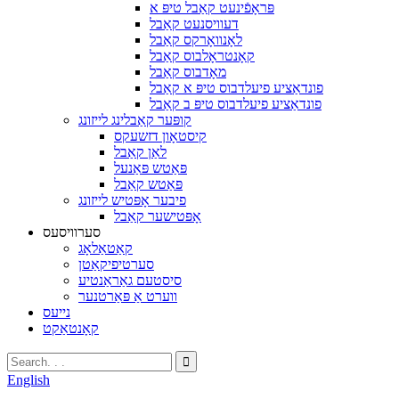
פּראָפֿינעט קאַבל טיפּ א
דעוויסנעט קאַבל
לאָנוואָרקס קאַבל
קאָנטראָלבוס קאַבל
מאָדבוס קאַבל
פונדאַציע פיעלדבוס טיפּ א קאַבל
פונדאַציע פיעלדבוס טיפּ ב קאַבל
קופּער קאַבלינג לייזונג
קיסטאָון דזשעקס
לאַן קאַבל
פּאַטש פּאַנעל
פּאַטש קאַבל
פיבער אָפּטיש לייזונג
אָפּטישער קאַבל
סערוויסעס
קאַטאַלאָג
סערטיפיקאַטן
סיסטעם גאַראַנטיע
ווערט אַ פּאַרטנער
נייעס
קאָנטאַקט
English