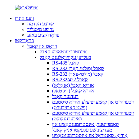
וועגן אונדז
קורצע הקדמה
גרופע מיטגליד
פּראָדוקציע באַזע
פּראָדוקטן
דראָט און קאַבל
אינסטרומענטאַציע קאַבל
בעלדען עקוויוואַלענט קאַבל
RS-485 קאַבל
RS-232 קאַבל (מולטי-קאָר)
RS-232 קאַבל (מולטי-פּאָר)
RS-232/422 קאַבל
אַודיאָ קאַבל (אַנאַלאָג)
אַודיאָ קאַבל (דיגיטאַל)
רעדנער קאַבל
זיכערהייט און קאמערציעלע אודיא סיסטעם
(נישט פארזיכערט)
זיכערהייט און קאמערציעלע אודיא סיסטעם
(איבערגעקוקט)
קאָמפּיוטער, אינסטרומענטאַציע און
מעדיצינישע עלעקטראָניק קאַבל
אַודיאָ, קאָנטראָל און אינסטרומענטאַציע