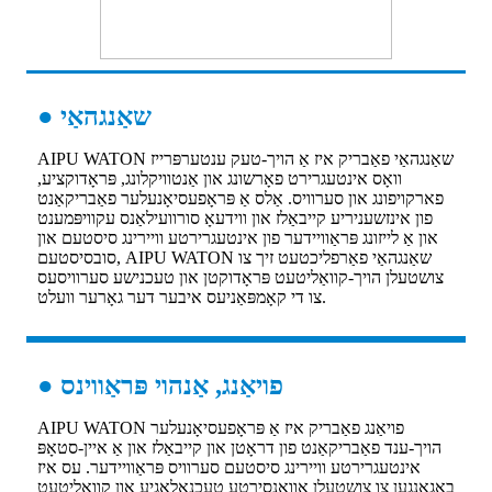
● שאַנגהאַי
AIPU WATON שאַנגהאַי פאַבריק איז אַ הויך-טעק ענטערפּרייז
וואָס אינטעגרירט פאָרשונג און אַנטוויקלונג, פּראָדוקציע,
פארקויפונג און סערוויס. אַלס אַ פּראָפעסיאָנעלער פאַבריקאַנט
פון אינזשעניריע קייבאַלז און ווידעאָ סורוועילאַנס עקוויפּמענט
און אַ לייזונג פּראַוויידער פון אינטעגרירטע וויירינג סיסטעם און
סובסיסטעם, AIPU WATON שאַנגהאַי פאַרפליכטעט זיך צו
צושטעלן הויך-קוואַליטעט פּראָדוקטן און טעכנישע סערוויסעס
צו די קאָמפּאַניעס איבער דער גאָרער וועלט.
● פויאַנג, אַנהוי פּראַווינס
AIPU WATON פויאַנג פאַבריק איז אַ פּראָפעסיאָנעלער
הויך-ענד פאַבריקאַנט פון דראָטן און קייבאַלז און אַ איין-סטאָפּ
אינטעגרירטע וויירינג סיסטעם סערוויס פּראַוויידער. עס איז
באגאנגען צו צושטעלן אַוואַנסירטע טעכנאָלאָגיע און קוואַליטעט