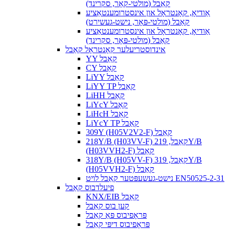
קאַבל (מולטי-קאָר, סקרינד)
אַודיאָ, קאָנטראָל און אינסטרומענטאַציע
קאַבל (מולטי-פּאָר, נישט-געשירט)
אַודיאָ, קאָנטראָל און אינסטרומענטאַציע
קאַבל (מולטי-פּאָר, סקרינד)
אינדוסטריעלער קאָנטראָל קאַבל
YY קאַבל
CY קאַבל
LiYY קאַבל
LiYY TP קאַבל
LiHH קאַבל
LiYcY קאַבל
LiHcH קאַבל
LiYcY TP קאַבל
309Y (H05V2V2-F) קאַבל
218Y/B (H03VV-F) קאַבל, 219Y/B
(H03VVH2-F) קאַבל
318Y/B (H05VV-F) קאַבל, 319Y/B
(H05VVH2-F) קאַבל
נישט-געשעפּטער קאַבל לויט EN50525-2-31
פיעלדבוס קאַבל
KNX/EIB קאַבל
קען בוס קאַבל
פּראָפיבוס פּאַ קאַבל
פּראָפיבוס דיפּי קאַבל