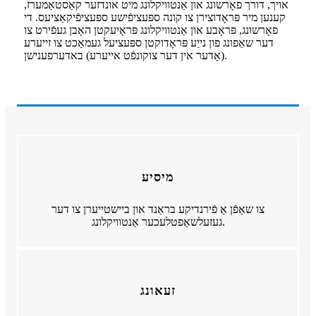
אויך, דורך פאָרשונג און אַנטוויקלונג מיט אונדזער קאַסטאַמערז,
קענען מיר פּראָדוצירן צו קונה ספּעציפֿישע ספּעציפֿיקאַציעס. די
פאָרשונג, פּראָבע און אַנטוויקלונג פּראָיעקטן האָבן געפֿירט צו
דער שאַפונג פון נייַע פּראָדוקטן ספּעציעל געמאַכט צו זייערע
(אָדער אין דער צוקונפֿט אייערע) באדערפענישן.
מיסיע
צו שאַפֿן אַ פֿירנדיקע בראַנד און ביישטייערן צו דער
געזעלשאַפטלעכער אַנטוויקלונג.
זעאונג