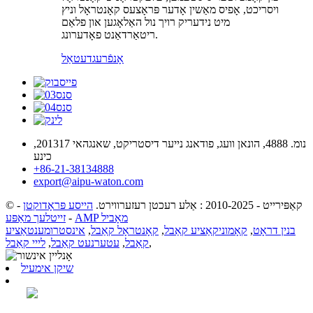
ויסריכט, אָפיס מאַשין אָדער פּראָצעס קאָנטראָל וניץ
מיט נידעריק רויך נול האַלאָגען און פלאַם
ריטאַרדאַנט פאָדערונג.
אָנפֿרעג
דעטאַל
נומ. 4888, הונאן וועג, פודאנג נייער דיסטריקט, שאנגהאי 201317,
כינע
+86-21-38134888
export@aipu-waton.com
© קאַפּירייט - 2010-2025 : אַלע רעכטן רעזערווירט.
הייסע פּראָדוקטן
-
AMP מאָביל
-
זייטלעך מאַפּע
בנין דראָט
,
קאָמוניקאַציע קאַבל
,
קאָנטראָל קאַבל
,
אינסטרומענטאַציע
,
קאַבל
,
עטערנעט קאַבל
,
לייי קאַבל
שיקן אימעיל