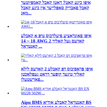
אַיפּו כינע קאַט7 דאַטן קאַבל קאָמפּיוטער
קאַבל פאַבריק סאַפּלייער אין כינע קאַבל
מאַנ...
אַיפּו פאָונדאַציע פיעלדבוס טיפּ א קאַבלע
18 ~ 14 AWG 2 קאָרעס געל קאָליר
קאָנטראָל ...
אַיפּו פּראָפיבוס דפּ קאַבלע 2 קאָרעס לילאַ
קאָליר טינעד קופּער דראָט געפלאָכטן
פאַרשטעלן...
Aipu BMS קאָנטראָל קאַבלע אַודיאָ BS