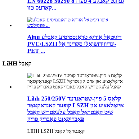
EN 60228 50290 געזונט קאַבלע 4 פּערז 8
קאָרעס טוו...
Aipu דיגיטאַל אַודיאָ טראַנסמיסיע קאַבלע
PVC/LSZH ינדיווידזשואַלי סקרינד אַל-
PET ...
LiHH קאַבל
Lihh 250/250V קלאַס 5 פיין-שטראַנדעד
קופּער קאַנדאַקטאָר LSZH איזאָלאַציע און
שיט קאָנטראָל קאַבל עלעקטריש קאַבל
פאַבריקאַנט פאַבריק פּרייַז
LIHH LSZH קאָנטראָל קאַבל