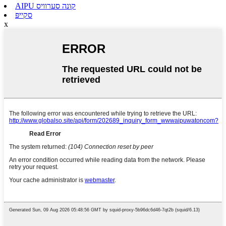
AIPU קונה סערוויס
סקייפּ
x