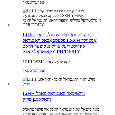
אָנפֿרעג
דעטאַל
LiHH נידעריק וואָולטידזש מולטיקאָר
פלעקסאַבאַל קאָנטראָל LSZH אַנשיילד
אינדוסטריעל צווילינג קופּער דראָט
קאָנטראָל קאַבל CPR/CE/IEC
LiHH LSZH קאָנטראָל קאַבל
אָנפֿרעג
דעטאַל
LiHH מולטיקאָר קאָנטראָל קאַבל
(האַלאָגען פריי)
פֿאַר סיגנאַל און קאָנטראָל קאַבל אין עלעקטראָניק
פון קאָמפּיוטער סיסטעמען, עלעקטראָניש קאָנטראָל