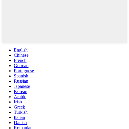
English
Chinese
French
German
Portuguese
Spanish
Russian
Japanese
Korean
Arabic
Irish
Greek
Turkish
Italian
Danish
Romanian