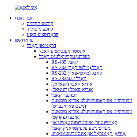
וועגן אונדז
קורצע הקדמה
גרופע מיטגליד
פּראָדוקציע באַזע
פּראָדוקטן
דראָט און קאַבל
אינסטרומענטאַציע קאַבל
בעלדען עקוויוואַלענט קאַבל
RS-485 קאַבל
RS-232 קאַבל (מולטי-קאָר)
RS-232 קאַבל (מולטי-פּאָר)
RS-232/422 קאַבל
אַודיאָ קאַבל (אַנאַלאָג)
אַודיאָ קאַבל (דיגיטאַל)
רעדנער קאַבל
זיכערהייט און קאמערציעלע אודיא סיסטעם
(נישט פארזיכערט)
זיכערהייט און קאמערציעלע אודיא סיסטעם
(איבערגעקוקט)
קאָמפּיוטער, אינסטרומענטאַציע און
מעדיצינישע עלעקטראָניק קאַבל
אַודיאָ, קאָנטראָל און אינסטרומענטאַציע