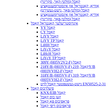
קאַבל (מולטי-קאָר, סקרינד)
אַודיאָ, קאָנטראָל און אינסטרומענטאַציע
קאַבל (מולטי-פּאָר, נישט-געשירט)
אַודיאָ, קאָנטראָל און אינסטרומענטאַציע
קאַבל (מולטי-פּאָר, סקרינד)
אינדוסטריעלער קאָנטראָל קאַבל
YY קאַבל
CY קאַבל
LiYY קאַבל
LiYY TP קאַבל
LiHH קאַבל
LiYcY קאַבל
LiHcH קאַבל
LiYcY TP קאַבל
309Y (H05V2V2-F) קאַבל
218Y/B (H03VV-F) קאַבל, 219Y/B
(H03VVH2-F) קאַבל
318Y/B (H05VV-F) קאַבל, 319Y/B
(H05VVH2-F) קאַבל
נישט-געשעפּטער קאַבל לויט EN50525-2-31
פיעלדבוס קאַבל
KNX/EIB קאַבל
קען בוס קאַבל
פּראָפיבוס פּאַ קאַבל
פּראָפיבוס דיפּי קאַבל