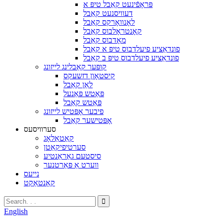
פּראָפֿינעט קאַבל טיפּ א
דעוויסנעט קאַבל
לאָנוואָרקס קאַבל
קאָנטראָלבוס קאַבל
מאָדבוס קאַבל
פונדאַציע פיעלדבוס טיפּ א קאַבל
פונדאַציע פיעלדבוס טיפּ ב קאַבל
קופּער קאַבלינג לייזונג
קיסטאָון דזשעקס
לאַן קאַבל
פּאַטש פּאַנעל
פּאַטש קאַבל
פיבער אָפּטיש לייזונג
אָפּטישער קאַבל
סערוויסעס
קאַטאַלאָג
סערטיפיקאַטן
סיסטעם גאַראַנטיע
ווערט אַ פּאַרטנער
נייעס
קאָנטאַקט
English