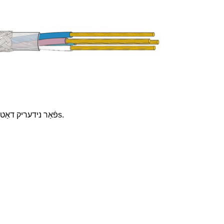
s.
פֿאַר נידעריק דאַטן