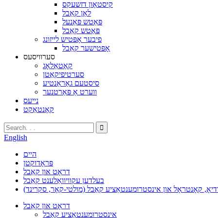
קיסטאָון דזשעקס
לאַן קאַבל
פּאַטש פּאַנעל
פּאַטש קאַבל
פיבער אָפּטיש לייזונג
אָפּטישער קאַבל
סערוויסעס
קאַטאַלאָג
סערטיפיקאַטן
סיסטעם גאַראַנטיע
ווערט אַ פּאַרטנער
נייעס
קאָנטאַקט
English
היים
פּראָדוקטן
דראָט און קאַבל
בעלדען עקוויוואַלענט קאַבל
ודיאָ, קאָנטראָל און אינסטרומענטאַציע קאַבל (מולטי-קאָר, סקרינד)
דראָט און קאַבל
אינסטרומענטאַציע קאַבל