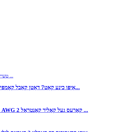
אַיפּו כינע קאַט7 דאַטן קאַבל קאָמפּיוטער קאַבל פאַבריק סאַפּלייער אין כינע קאַבל מאַנ...
אַיפּו פאָונדאַציע פיעלדבוס טיפּ א קאַבלע 18 ~ 14 AWG 2 קאָרעס געל קאָליר קאָנטראָל ...