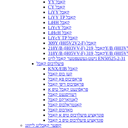
YY קאַבל
CY קאַבל
LiYY קאַבל
LiYY TP קאַבל
LiHH קאַבל
LiYcY קאַבל
LiHcH קאַבל
LiYcY TP קאַבל
309Y (H05V2V2-F) קאַבל
נישט-געשעפּטער קאַבל לויט EN50525-2-31
פיעלדבוס קאַבל
KNX/EIB קאַבל
קען בוס קאַבל
פּראָפיבוס פּאַ קאַבל
פּראָפיבוס דיפּי קאַבל
פּראָפֿינעט קאַבל טיפּ א
דעוויסנעט קאַבל
לאָנוואָרקס קאַבל
קאָנטראָלבוס קאַבל
מאָדבוס קאַבל
פונדאַציע פיעלדבוס טיפּ א קאַבל
פונדאַציע פיעלדבוס טיפּ ב קאַבל
קופּער קאַבלינג לייזונג