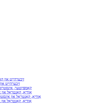
זיכערהייט און ק
זיכערהייט או
קאָמפּיוטער, אינסטרו
אַודיאָ, קאָנטראָל און
אַודיאָ, קאָנטראָל און אינסט
אַודיאָ, קאָנטראָל און