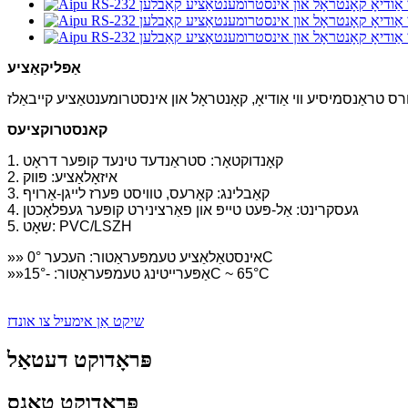
אַפּליקאַציע
קאנסטרוקציעס
1. קאָנדוקטאָר: סטראַנדעד טינעד קופּער דראָט
2. איזאָלאַציע: פּווק
3. קאַבלינג: קאָרעס, טוויסט פּערז לייגן-אַרויף
4. געסקרינט: אַל-פּעט טייפּ און פאַרצינירט קופּער געפלאָכטן
5. שאָט: PVC/LSZH
»» אינסטאַלאַציע טעמפּעראַטור: העכער 0°C
»»אַפּערייטינג טעמפּעראַטור: -15°C ~ 65°C
שיקט אַן אימעיל צו אונדז
פּראָדוקט דעטאַל
פּראָדוקט טאַגס