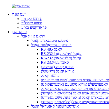
וועגן אונדז
קורצע הקדמה
גרופע מיטגליד
פּראָדוקציע באַזע
פּראָדוקטן
דראָט און קאַבל
אינסטרומענטאַציע קאַבל
בעלדען עקוויוואַלענט קאַבל
RS-485 קאַבל
RS-232 קאַבל (מולטי-קאָר)
RS-232 קאַבל (מולטי-פּאָר)
RS-232/422 קאַבל
אַודיאָ קאַבל (אַנאַלאָג)
אַודיאָ קאַבל (דיגיטאַל)
רעדנער קאַבל
אמערציעלע אודיא סיסטעם (נישט פארזיכערט)
ן קאמערציעלע אודיא סיסטעם (איבערגעקוקט)
מענטאַציע און מעדיצינישע עלעקטראָניק קאַבל
 אינסטרומענטאַציע קאַבל (מולטי-קאָר, סקרינד)
רומענטאַציע קאַבל (מולטי-פּאָר, נישט-געשירט)
 אינסטרומענטאַציע קאַבל (מולטי-פּאָר, סקרינד)
אינדוסטריעלער קאָנטראָל קאַבל