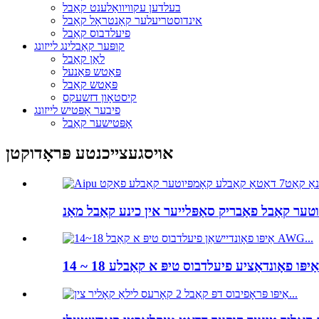
בעלדען עקוויוואַלענט קאַבל
אינדוסטריעלער קאָנטראָל קאַבל
פיעלדבוס קאַבל
קופּער קאַבלינג לייזונג
לאַן קאַבל
פּאַטש פּאַנעל
פּאַטש קאַבל
קיסטאָון דזשעקס
פיבער אָפּטיש לייזונג
אָפּטישער קאַבל
אויסגעצייכנטע פּראָדוקטן