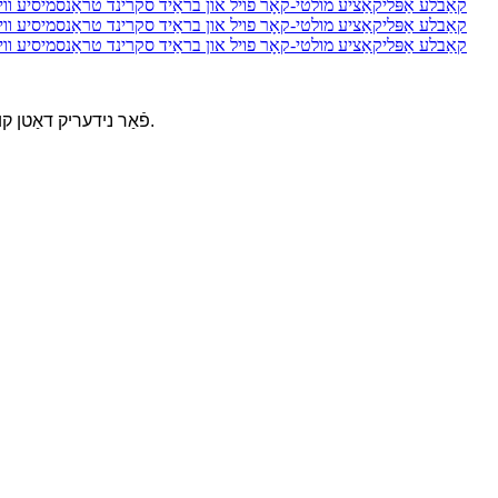
פֿאַר נידעריק דאַטן קורס טראַנסמיסיע ווי אַודיאָ, קאָנטראָל און אינסטרומענטאַציע קייבאַלז.