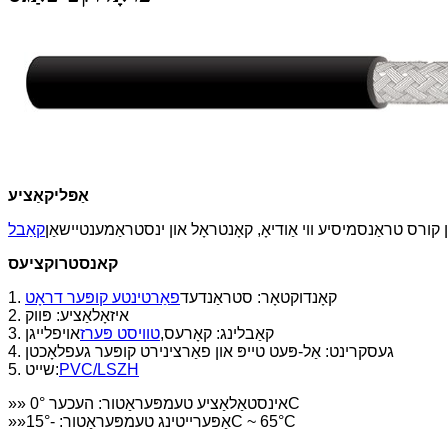
אַפּליקאַציע
 קורס טראַנסמיסיע ווי אַודיאָ, קאָנטראָל און ינסטראַמענטיישאַן
קאַבל
קאנסטרוקציעס
1. קאָנדוקטאָר: סטראַנדעד
פאַרטינטע קופּער דראָט
2. איזאָלאַציע: פּווק
3. קאַבלינג: קאָרעס,
טוויסט פּערז
אויפלייגן
4. געסקרינט: אַל-פּעט טייפּ און פאַרצינירט קופּער געפלאָכטן
PVC/LSZH
5. שייט:
»» אינסטאַלאַציע טעמפּעראַטור: העכער 0°C
»»אַפּערייטינג טעמפּעראַטור: -15°C ~ 65°C