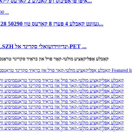
אַיפּו פּראָפיבוס דפּ קאַבלע 2 קאָרעס לילאַ קאָליר טינעד קופּער דראָט געפלאָכטן פאַרשטעלן...
Aipu BMS קאָנטראָל קאַבלע אַודיאָ BS EN 60228 50290 געזונט קאַבלע 4 פּערז 8 קאָרעס טוו...
Aipu דיגיטאַל אַודיאָ טראַנסמיסיע קאַבלע PVC/LSZH ינדיווידזשואַלי סקרינד אַל-PET ...
Aipu RS-232 קאַבלע אַפּליקאַציע מולטי-קאָר פויל און בראַיד סקרינד 