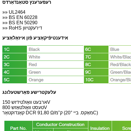
רעפערענץ סטאַנדאַרדס
»» UL2464
»» BS EN 60228
»» BS EN 50290
»» RoHS דירעקטיוון
אידענטיפֿיקאַציע פֿון איזאָלאַציע
עלעקטרישע פאָרשטעלונג
ארבעט וואָולטידזש 150V
טעסט וואָולטאַזש 800V
קאָנדוקטאָר DCR 91.80 Ω/ק"מ (מאַקס. ביי 20°C)