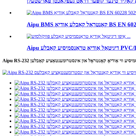
טראַנסמיסיע ווי אַודיאָ קאָנטראָל און אינסטרומענטאַציע קאַבלען