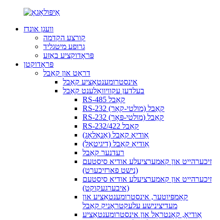
וועגן אונדז
קורצע הקדמה
גרופע מיטגליד
פּראָדוקציע באַזע
פּראָדוקטן
דראָט און קאַבל
אינסטרומענטאַציע קאַבל
בעלדען עקוויוואַלענט קאַבל
RS-485 קאַבל
RS-232 קאַבל (מולטי-קאָר)
RS-232 קאַבל (מולטי-פּאָר)
RS-232/422 קאַבל
אַודיאָ קאַבל (אַנאַלאָג)
אַודיאָ קאַבל (דיגיטאַל)
רעדנער קאַבל
זיכערהייט און קאמערציעלע אודיא סיסטעם
(נישט פארזיכערט)
זיכערהייט און קאמערציעלע אודיא סיסטעם
(איבערגעקוקט)
קאָמפּיוטער, אינסטרומענטאַציע און
מעדיצינישע עלעקטראָניק קאַבל
אַודיאָ, קאָנטראָל און אינסטרומענטאַציע