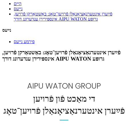
היים
נייעס
פֿײַערן אינטערנאַציאָנאַלן פֿרויען־טאָג: באַשטאַרקן פֿרויען,
אינספּירירן ענדערונג דורך AIPU WATON גרופּע
נייעס
פירמע נייעס
פֿײַערן אינטערנאַציאָנאַלן פֿרויען־טאָג: באַשטאַרקן פֿרויען,
אינספּירירן ענדערונג דורך AIPU WATON גרופּע
AIPU WATON GROUP
די מאַכט פֿון פֿרויען
פֿײַערן אינטערנאַציאָנאַלן פֿרויען־טאָג