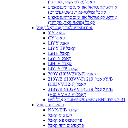
קאַבל (מולטי-קאָר, סקרינד)
אַודיאָ, קאָנטראָל און אינסטרומענטאַציע
קאַבל (מולטי-פּאָר, נישט-געשירט)
אַודיאָ, קאָנטראָל און אינסטרומענטאַציע
קאַבל (מולטי-פּאָר, סקרינד)
אינדוסטריעלער קאָנטראָל קאַבל
YY קאַבל
CY קאַבל
LiYY קאַבל
LiYY TP קאַבל
LiHH קאַבל
LiYcY קאַבל
LiHcH קאַבל
LiYcY TP קאַבל
309Y (H05V2V2-F) קאַבל
218Y/B (H03VV-F) קאַבל, 219Y/B
(H03VVH2-F) קאַבל
318Y/B (H05VV-F) קאַבל, 319Y/B
(H05VVH2-F) קאַבל
נישט-געשעפּטער קאַבל לויט EN50525-2-31
פיעלדבוס קאַבל
KNX/EIB קאַבל
קען בוס קאַבל
פּראָפיבוס פּאַ קאַבל
פּראָפיבוס דיפּי קאַבל