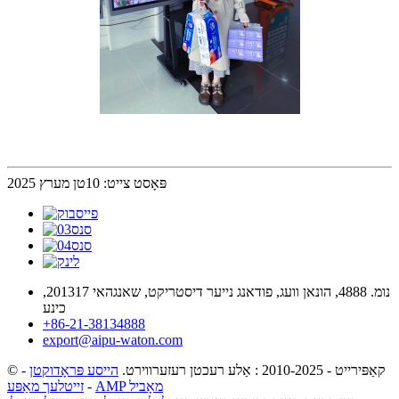
פּאָסט צייט: 10טן מערץ 2025
נומ. 4888, הונאן וועג, פודאנג נייער דיסטריקט, שאנגהאי 201317,
כינע
+86-21-38134888
export@aipu-waton.com
© קאַפּירייט - 2010-2025 : אַלע רעכטן רעזערווירט.
הייסע פּראָדוקטן
-
AMP מאָביל
-
זייטלעך מאַפּע