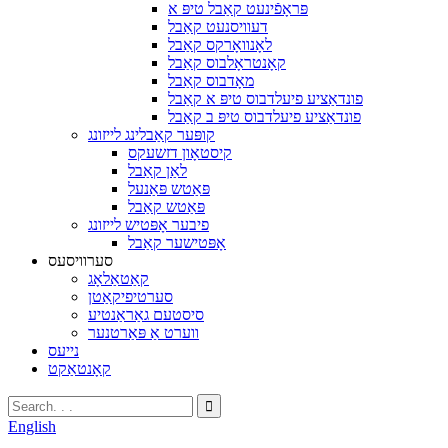
פּראָפֿינעט קאַבל טיפּ א
דעוויסנעט קאַבל
לאָנוואָרקס קאַבל
קאָנטראָלבוס קאַבל
מאָדבוס קאַבל
פונדאַציע פיעלדבוס טיפּ א קאַבל
פונדאַציע פיעלדבוס טיפּ ב קאַבל
קופּער קאַבלינג לייזונג
קיסטאָון דזשעקס
לאַן קאַבל
פּאַטש פּאַנעל
פּאַטש קאַבל
פיבער אָפּטיש לייזונג
אָפּטישער קאַבל
סערוויסעס
קאַטאַלאָג
סערטיפיקאַטן
סיסטעם גאַראַנטיע
ווערט אַ פּאַרטנער
נייעס
קאָנטאַקט
English