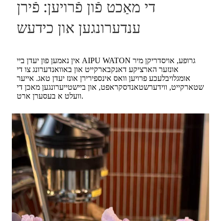
די מאַכט פֿון פֿרויען: פֿירן
ענדערונגען און כידעש
אין נאמען פון יעדן ביי AIPU WATON גרופע, אויסדריקן מיר
אונזער הארציקע דאנקבארקייט און באוואנדערונג צו די
אומגלויבלעכע פרויען וואס אינספירירן אונז יעדן טאג. אייער
שטארקייט, ווידערשטאנדסקראפט, און ביישטייערונגען מאכן די
וועלט א בעסערן ארט.