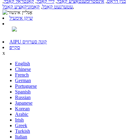
בנין דראָט
,
אינסטרומענטאַציע קאַבל
,
לייי קאַבל
,
קאָנטראָל קאַבל
,
,
עטערנעט קאַבל
,
קאָמוניקאַציע קאַבל
שיקן אימעיל
AIPU קונה סערוויס
סקייפּ
x
English
Chinese
French
German
Portuguese
Spanish
Russian
Japanese
Korean
Arabic
Irish
Greek
Turkish
Italian