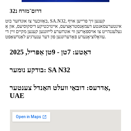
דרום־מזרח נ32
באַזוכער צו אונדזער בוט, SA.N32, קענען זיך פרייען אויף
אינטערעסאנטע דעמאַנסטראַציעס, איינזיכטיקע דיסקוסיעס, און אַ
געלעגנהייט צו אויספאָרשן ווי אונדזערע לייזונגען קענען מקיים זיין די
עוואָלוציאָנערע פאָדערונגען פון דער ענערגיע לאַנדשאַפט.
דאַטע: 7טן - 9טן אַפּריל, 2025
בודקע נומער: SA N32
אַדרעס: דובאַי וועלט האַנדל צענטער,
UAE