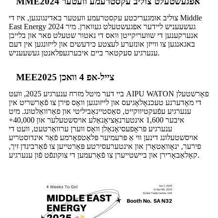
MME2024 אפגעשטעלט צוליב עקסטרעמע וועטער
צוליב אומגעריכטע עקסטרעמע וועטער באדינגונגען, איז די Middle
East Energy 2024 געשעעניש ליידער אפגעשטעלט געווארן. מיר
אנערקענען די שוועריקייטן וואס די נאטור שטעלט פאר און בלייבן
באגאנגען צו ווייזן אונזערע לעצטע כידעשים און לייזונגען אין דעם
ענערגיע סעקטאר ביים איבערגעפלאנטן געשעעניש.
MEE2025 צייל-אפ 4 וואכן
ביי דער מיטל מזרח ענערגיע 2025, וועט AIPU WATON פאָרשטעלן
די מאָדערנע טעכנאָלאָגיעס און לייזונגען וואָס פירן צו פֿאָרשריט אין
ענערגיע עפֿעקטיווקייט, סאַסטיינאַביליטי און פאַרוואַלטונג. מיט
איבער 1,600 אינטערנאַציאָנאַלע אויסשטעלער און 40,000+
ענערגיע פּראָפעסיאָנאַלן וואָס ווערן ערוואַרטעט, וועט די
אויסשטעלונג דינען ווי אַ פּרעמיער פּלאַטפאָרמע פֿאַר אינדוסטריע
פירער, ינאָוואַטאָרן און אינטערעסירטע פּאַרטייען צו פֿאַרבינדן זיך,
קאָלאַבאָרירן און ביישטייערן צו פֿאָרעמען די צוקונפֿט פֿון ענערגיע.