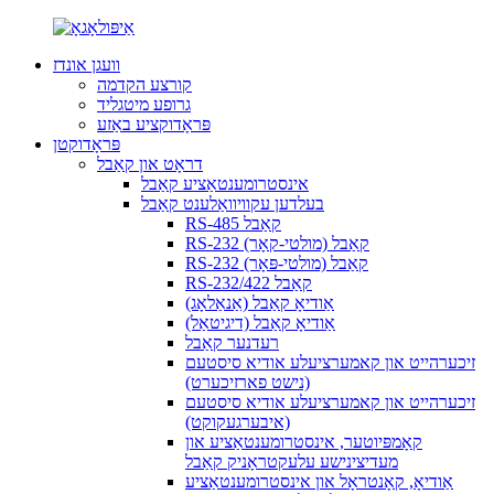
וועגן אונדז
קורצע הקדמה
גרופע מיטגליד
פּראָדוקציע באַזע
פּראָדוקטן
דראָט און קאַבל
אינסטרומענטאַציע קאַבל
בעלדען עקוויוואַלענט קאַבל
RS-485 קאַבל
RS-232 קאַבל (מולטי-קאָר)
RS-232 קאַבל (מולטי-פּאָר)
RS-232/422 קאַבל
אַודיאָ קאַבל (אַנאַלאָג)
אַודיאָ קאַבל (דיגיטאַל)
רעדנער קאַבל
זיכערהייט און קאמערציעלע אודיא סיסטעם
(נישט פארזיכערט)
זיכערהייט און קאמערציעלע אודיא סיסטעם
(איבערגעקוקט)
קאָמפּיוטער, אינסטרומענטאַציע און
מעדיצינישע עלעקטראָניק קאַבל
אַודיאָ, קאָנטראָל און אינסטרומענטאַציע