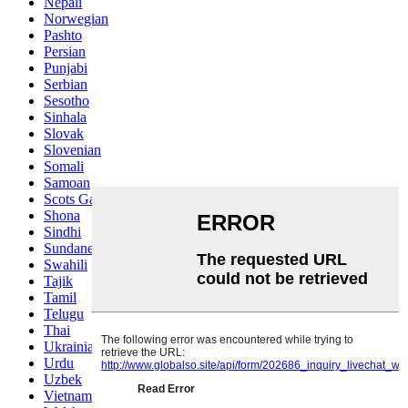
Nepali
Norwegian
Pashto
Persian
Punjabi
Serbian
Sesotho
Sinhala
Slovak
Slovenian
Somali
Samoan
Scots Gaelic
Shona
Sindhi
Sundanese
Swahili
Tajik
Tamil
Telugu
Thai
Ukrainian
Urdu
Uzbek
Vietnamese