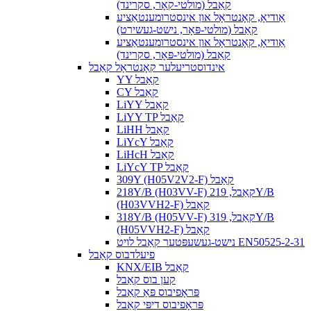
קאַבל (מולטי-קאָר, סקרינד)
אַודיאָ, קאָנטראָל און אינסטרומענטאַציע
קאַבל (מולטי-פּאָר, נישט-געשירט)
אַודיאָ, קאָנטראָל און אינסטרומענטאַציע
קאַבל (מולטי-פּאָר, סקרינד)
אינדוסטריעלער קאָנטראָל קאַבל
YY קאַבל
CY קאַבל
LiYY קאַבל
LiYY TP קאַבל
LiHH קאַבל
LiYcY קאַבל
LiHcH קאַבל
LiYcY TP קאַבל
309Y (H05V2V2-F) קאַבל
218Y/B (H03VV-F) קאַבל, 219Y/B
(H03VVH2-F) קאַבל
318Y/B (H05VV-F) קאַבל, 319Y/B
(H05VVH2-F) קאַבל
נישט-געשעפּטער קאַבל לויט EN50525-2-31
פיעלדבוס קאַבל
KNX/EIB קאַבל
קען בוס קאַבל
פּראָפיבוס פּאַ קאַבל
פּראָפיבוס דיפּי קאַבל