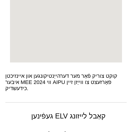
קוקט צוריק פֿאַר מער דערהייַנטיקונגען און איינזיכטן
איבער MEE 2024 ווי AIPU פאָרזעצט צו ווייַזן זיין
כידעשדיק.
געפֿינען ELV קאַבל לייזונג