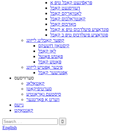
פּראָפֿינעט קאַבל טיפּ א
דעוויסנעט קאַבל
לאָנוואָרקס קאַבל
קאָנטראָלבוס קאַבל
מאָדבוס קאַבל
פונדאַציע פיעלדבוס טיפּ א קאַבל
פונדאַציע פיעלדבוס טיפּ ב קאַבל
קופּער קאַבלינג לייזונג
קיסטאָון דזשעקס
לאַן קאַבל
פּאַטש פּאַנעל
פּאַטש קאַבל
פיבער אָפּטיש לייזונג
אָפּטישער קאַבל
סערוויסעס
קאַטאַלאָג
סערטיפיקאַטן
סיסטעם גאַראַנטיע
ווערט אַ פּאַרטנער
נייעס
קאָנטאַקט
English