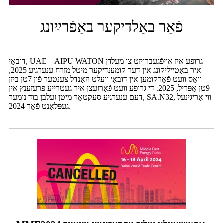
פֿאַר באַלדיקער באַפֿרײַונג
דובאַי, UAE – AIPU WATON גרופע איז אויפֿגעברויזט צו מעלדן
איר באַטייליקונג אין דער קומענדיקער מיטל מזרח ענערגיע 2025,
וואָס וועט פֿאָרקומען אין דובאַי וועלט האַנדל צענטער פֿון 7טן ביזן
9טן אַפּריל, 2025. די גרופע וועט פֿאָרזעצן איר געטרייע פּרעזענץ אין
דעם ענערגיע סעקטאָר מיטן זעלבן בוד נומער, SA.N32, ווי אָריגינעל
געפּלאַנט פֿאַר 2024.