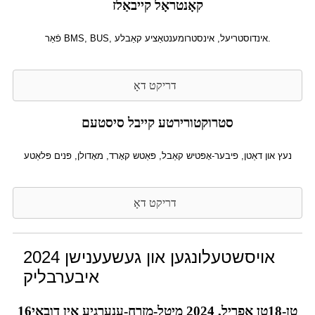
קאָנטראָל קייבאַלז
פֿאַר BMS, BUS, אינדוסטריעל, אינסטרומענטאַציע קאַבלע.
דריקט דאָ
סטרוקטורירטע קייבל סיסטעם
נעץ און דאַטן, פיבער-אָפּטיש קאַבל, פּאַטש קאָרד, מאָדולן, פּנים פּלאַטע
דריקט דאָ
2024 אויסשטעלונגען און געשעענישן
איבערבליק
16טן-18טן אפריל, 2024 מיטל-מזרח-ענערגיע אין דובאַי