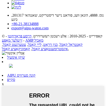
נומ. 4888, הונאן וועג, פודאנג נייער דיסטריקט, שאנגהאי 201317,
כינע
+86-21-38134888
export@aipu-waton.com
© קאַפּירייט - 2010-2025 : אַלע רעכטן רעזערווירט.
הייסע פּראָדוקטן
-
AMP מאָביל
-
זייטלעך מאַפּע
קאָנטראָל קאַבל
,
בנין דראָט
,
לייי קאַבל
,
עטערנעט קאַבל
,
,
אינסטרומענטאַציע קאַבל
,
קאָמוניקאַציע קאַבל
שיקן אימעיל
AIPU קונה סערוויס
סקייפּ
x