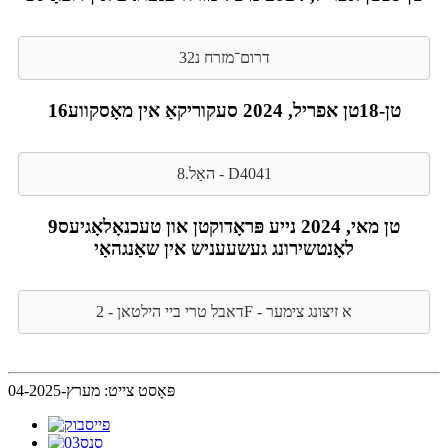
דרום־מזרח נ32
16טן-18טן אפריל, 2024 סעקוריקאַ אין מאָסקווע
האַל.8 - D4041
9טן מאי, 2024 נייע פּראָדוקטן און טעכנאָלאָגיעס
לאָנטשירונג געשעעניש אין שאַנגהאַי
דאבל טרי ביי הילטאן - 2F - א זיצונג צימער
פּאָסט צייט: מערץ-04-2025